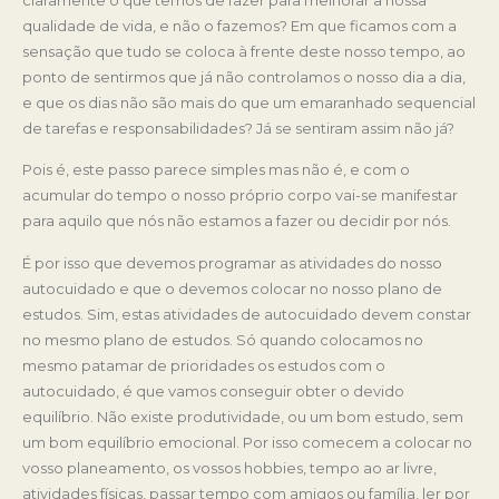
claramente o que temos de fazer para melhorar a nossa
qualidade de vida, e não o fazemos? Em que ficamos com a
sensação que tudo se coloca à frente deste nosso tempo, ao
ponto de sentirmos que já não controlamos o nosso dia a dia,
e que os dias não são mais do que um emaranhado sequencial
de tarefas e responsabilidades? Já se sentiram assim não já?
Pois é, este passo parece simples mas não é, e com o
acumular do tempo o nosso próprio corpo vai-se manifestar
para aquilo que nós não estamos a fazer ou decidir por nós.
É por isso que devemos programar as atividades do nosso
autocuidado e que o devemos colocar no nosso plano de
estudos. Sim, estas atividades de autocuidado devem constar
no mesmo plano de estudos. Só quando colocamos no
mesmo patamar de prioridades os estudos com o
autocuidado, é que vamos conseguir obter o devido
equilíbrio. Não existe produtividade, ou um bom estudo, sem
um bom equilíbrio emocional. Por isso comecem a colocar no
vosso planeamento, os vossos hobbies, tempo ao ar livre,
atividades físicas, passar tempo com amigos ou família, ler por