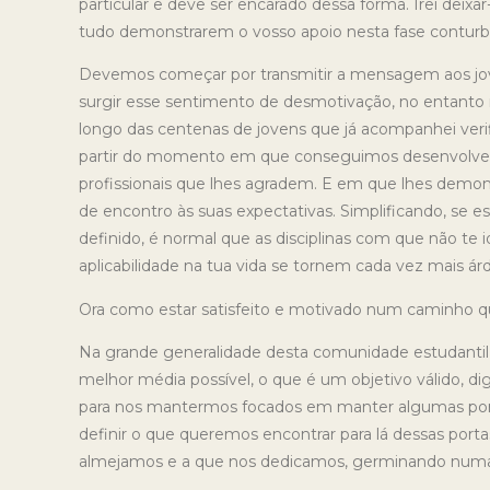
particular e deve ser encarado dessa forma. Irei deix
tudo demonstrarem o vosso apoio nesta fase conturba
Devemos começar por transmitir a mensagem aos jov
surgir esse sentimento de desmotivação, no entanto
longo das centenas de jovens que já acompanhei verif
partir do momento em que conseguimos desenvolver u
profissionais que lhes agradem. E em que lhes demon
de encontro às suas expectativas. Simplificando, se
definido, é normal que as disciplinas com que não te i
aplicabilidade na tua vida se tornem cada vez mais á
Ora como estar satisfeito e motivado num caminho qu
Na grande generalidade desta comunidade estudantil, 
melhor média possível, o que é um objetivo válido, d
para nos mantermos focados em manter algumas port
definir o que queremos encontrar para lá dessas port
almejamos e a que nos dedicamos, germinando numa