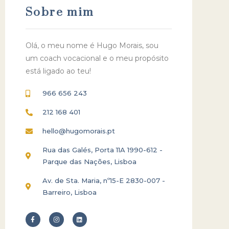
Sobre mim
Olá, o meu nome é Hugo Morais, sou
um coach vocacional e o meu propósito
está ligado ao teu!
966 656 243
212 168 401
hello@hugomorais.pt
Rua das Galés, Porta 11A 1990-612 -
Parque das Nações, Lisboa
Av. de Sta. Maria, nº15-E 2830-007 -
Barreiro, Lisboa