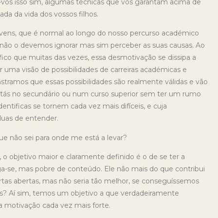
ar-vos isso sim, algumas técnicas que vos garantam acima de
da da vida dos vossos filhos.
ens, que é normal ao longo do nosso percurso académico
 não o devemos ignorar mas sim perceber as suas causas. Ao
ico que muitas das vezes, essa desmotivação se dissipa a
ma visão de possibilidades de carreiras académicas e
stramos que essas possibilidades são realmente válidas e vão
 estás no secundário ou num curso superior sem ter um rumo
dentificas se tornem cada vez mais difíceis, e cuja
rduas de entender.
e não sei para onde me está a levar?
o objetivo maior e claramente definido é o de se ter a
iga-se, mas pobre de conteúdo. Ele não mais do que contribui
as abertas, mas não seria tão melhor, se conseguíssemos
as? Aí sim, temos um objetivo a que verdadeiramente
 motivação cada vez mais forte.