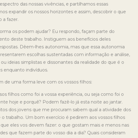
pectro das nossas vivências, e partilhamos essas
os expandir os nossos horizontes e assim, descobrir o que
o a fazer.
orma os podem ajudar? Eu respondo, façam parte do
nto deste trabalho. Instiguem aos benefícios deles
 respostas. Dêem-lhes autonomia, mas que essa autonomia
presentarem escolhas sustentadas com informação e análise,
u ideias simplistas e dissonantes da realidade do que é o
os enquanto indivíduos.
rem de uma forma leve com os vossos filhos:
os filhos como foi a vossa experiência, ou seja como foi o
ente hoje e porquê? Podem fazê-lo já esta noite ao jantar.
tos dos jovens que me procuram sabem qual a atividade dos
 o trabalho. Um bom exercício é pedirem aos vossos filhos
s que eles vos devem fazer: o que gostam mais e menos nas
idades que fazem parte do vosso dia a dia? Quais consideram