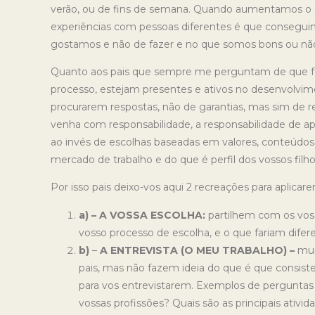
verão, ou de fins de semana. Quando aumentamos o es
experiências com pessoas diferentes é que conseguim
gostamos e não de fazer e no que somos bons ou nã
Quanto aos pais que sempre me perguntam de que f
processo, estejam presentes e ativos no desenvolvime
procurarem respostas, não de garantias, mas sim de
venha com responsabilidade, a responsabilidade de a
ao invés de escolhas baseadas em valores, conteúdos o
mercado de trabalho e do que é perfil dos vossos filh
Por isso pais deixo-vos aqui 2 recreações para aplica
a) – A VOSSA ESCOLHA:
partilhem com os voss
vosso processo de escolha, e o que fariam difer
b)
–
A ENTREVISTA (O MEU TRABALHO) –
mui
pais, mas não fazem ideia do que é que consiste
para vos entrevistarem. Exemplos de pergunta
vossas profissões? Quais são as principais ativ