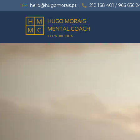
hello@hugomorais.pt
212 168 401 / 966 656 2