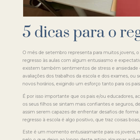
5 dicas para o re
O mês de setembro representa para muitos jovens, o
regresso às aulas com algum entusiasmo e expectativ
existem também sentimentos de stress e ansiedade d
avaliações dos trabalhos da escola e dos exames, ou se
novos horários, exigindo um esforço tanto para os pais
É por isso importante que os pais e/ou educadores, a
os seus filhos se sintam mais confiantes e seguros,
assim serem capazes de enfrentar desafios de forma i
regresso à escola é algo positivo, que traz coisas bo
Este é um momento entusiasmante para os jovens, m
pelo o que deixo ao longo deste artigo algumas açõe