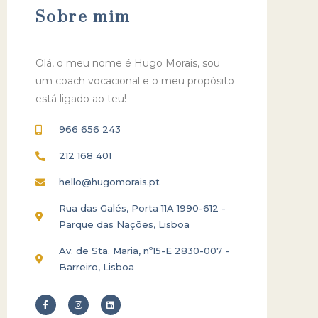
Sobre mim
Olá, o meu nome é Hugo Morais, sou
um coach vocacional e o meu propósito
está ligado ao teu!
966 656 243
212 168 401
hello@hugomorais.pt
Rua das Galés, Porta 11A 1990-612 -
Parque das Nações, Lisboa
Av. de Sta. Maria, nº15-E 2830-007 -
Barreiro, Lisboa