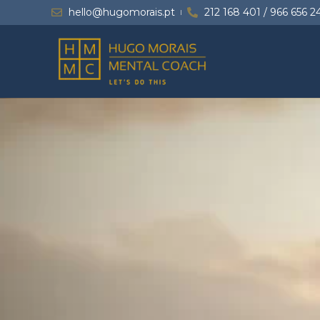
hello@hugomorais.pt
212 168 401 / 966 656 2