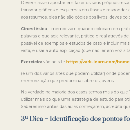
Devem assim apostar em fazer os seus próprios resumo
transpor gráficos e esquemas em frases e responder
aos resumos, eles não são cópias dos livros, deves col
Cinestésica
– memorizam quando colocam em prátic
palavras o que seja relevante, prático e real através
possível de exemplos e estudos de caso e incluir ma
vista, e usar a auto explicação (que não ler em voz alt
Exercício:
vão ao site
https://vark-learn.com/hom
(é um dos vários sites que podem utilizar)
onde podem 
memorização que predomina sobre os jovens.
Na verdade na maioria dos casos temos mais do que 
utilizar mais do que uma estratégia de estudo para ot
Saberes isso antes das aulas começarem, acredita que 
3ª Dica – Identificação dos pontos f