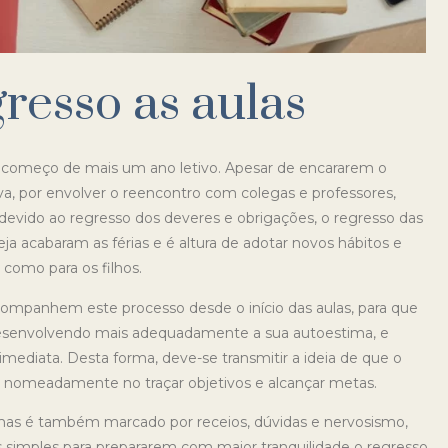
gresso as aulas
 começo de mais um ano letivo. Apesar de encararem o
a, por envolver o reencontro com colegas e professores,
evido ao regresso dos deveres e obrigações, o regresso das
ja acabaram as férias e é altura de adotar novos hábitos e
 como para os filhos.
companhem este processo desde o início das aulas, para que
 desenvolvendo mais adequadamente a sua autoestima, e
mediata. Desta forma, deve-se transmitir a ideia de que o
as, nomeadamente no traçar objetivos e alcançar metas.
as é também marcado por receios, dúvidas e nervosismo,
s simples para prepararem com maior tranquilidade o regresso