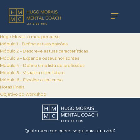
Hugo Morais: o meu percurso
Módulo 1 – Define as tuas paixões
Módulo 2 – Descreve as tuas características
Módulo 3 – Expande os teus horizontes
Módulo 4 – Define uma lista de profissões
Módulo 5 – Visualiza o teu futuro
Módulo 6 – Escolhe o teu curso
Notas Finais
Objetivo do Workshop
Qual o rumo que queres seguir para a tua vida?