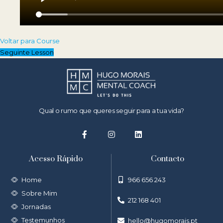
Voltar para Course
Seguinte Lesson
Qual o rumo que queres seguir para a tua vida?
Acesso Rápido
Contacto
Home
966 656 243
Sobre Mim
212 168 401
Jornadas
Testemunhos
hello@hugomorais.pt